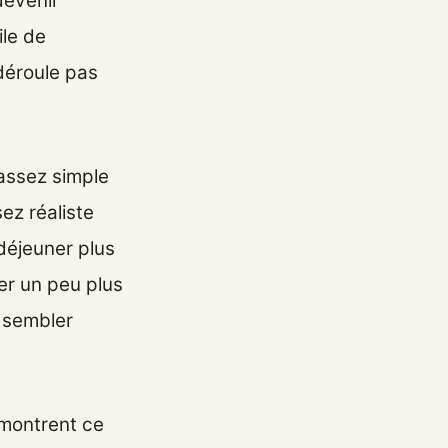
devenir
ile de
déroule pas
 assez simple
ez réaliste
 déjeuner plus
er un peu plus
 sembler
 montrent ce