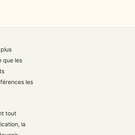
 plus
e que les
ts
fférences les
nt tout
ication, la