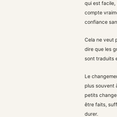
qui est facile
compte vraimen
confiance san
Cela ne veut p
dire que les g
sont traduits 
Le changement
plus souvent 
petits change
être faits, su
durer.