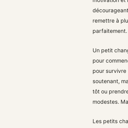
motivation et 
décourageante
remettre à pl
parfaitement.
Un petit chang
pour commence
pour survivre 
soutenant, mar
tôt ou prendr
modestes. Mai
Les petits ch