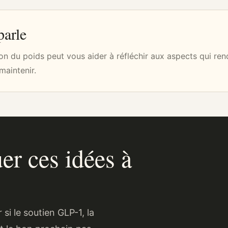
parle
on du poids peut vous aider à réfléchir aux aspects qui ren
maintenir.
er ces idées à
 si le soutien GLP-1, la