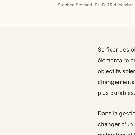
Stephen Stotland, Ph. D.
/
15 décembre
Se fixer des ob
élémentaire d
objectifs soie
changements r
plus durables
Dans la gestio
changer d'un co